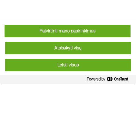
Sėjos laikas:
Pasėlio tankumas:
Patvirtinti mano pasirinkimus
Atsisakyti visų
Planuojamas derlingumas:
Leisti visus
Azoto norma:
Drėgmės kiekis dirvožemyje: