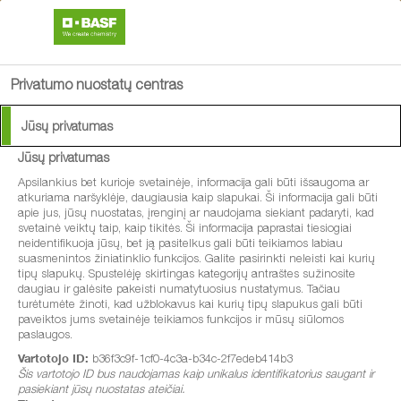
search
menu
Privatumo nuostatų centras
Jūsų privatumas
Jūsų privatumas
Apsilankius bet kurioje svetainėje, informacija gali būti išsaugoma ar
atkuriama naršyklėje, daugiausia kaip slapukai. Ši informacija gali būti
apie jus, jūsų nuostatas, įrenginį ar naudojama siekiant padaryti, kad
svetainė veiktų taip, kaip tikitės. Ši informacija paprastai tiesiogiai
neidentifikuoja jūsų, bet ją pasitelkus gali būti teikiamos labiau
suasmenintos žiniatinklio funkcijos. Galite pasirinkti neleisti kai kurių
tipų slapukų. Spustelėję skirtingas kategorijų antraštes sužinosite
daugiau ir galėsite pakeisti numatytuosius nustatymus. Tačiau
turėtumėte žinoti, kad užblokavus kai kurių tipų slapukus gali būti
paveiktos jums svetainėje teikiamos funkcijos ir mūsų siūlomos
paslaugos.
Vartotojo ID:
b36f3c9f-1cf0-4c3a-b34c-2f7edeb414b3
Šis vartotojo ID bus naudojamas kaip unikalus identifikatorius saugant ir
pasiekiant jūsų nuostatas ateičiai.