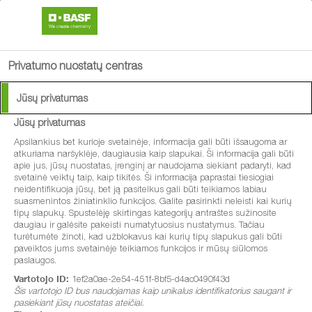
search
menu
Privatumo nuostatų centras
Jūsų privatumas
Jūsų privatumas
®
Medax
Max
Apsilankius bet kurioje svetainėje, informacija gali būti išsaugoma ar
atkuriama naršyklėje, daugiausia kaip slapukai. Ši informacija gali būti
apie jus, jūsų nuostatas, įrenginį ar naudojama siekiant padaryti, kad
Augimo reguliatorius žieminiams ir
svetainė veiktų taip, kaip tikitės. Ši informacija paprastai tiesiogiai
neidentifikuoja jūsų, bet ją pasitelkus gali būti teikiamos labiau
vasariniams kviečiams, žieminiams ir
suasmenintos žiniatinklio funkcijos. Galite pasirinkti neleisti kai kurių
tipų slapukų. Spustelėję skirtingas kategorijų antraštes sužinosite
vasariniams miežiams, žieminiams rugiams,
daugiau ir galėsite pakeisti numatytuosius nustatymus. Tačiau
žieminiams kvietrugiams ir vasarinėms
turėtumėte žinoti, kad užblokavus kai kurių tipų slapukus gali būti
paveiktos jums svetainėje teikiamos funkcijos ir mūsų siūlomos
avižoms.
paslaugos.
Vartotojo ID:
1ef2a0ae-2e54-451f-8bf5-d4ac0490f43d
Šis vartotojo ID bus naudojamas kaip unikalus identifikatorius saugant ir
pasiekiant jūsų nuostatas ateičiai.