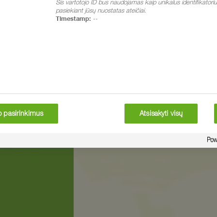
Šis vartotojo ID bus naudojamas kaip unikalus identifikatoriu
pasiekiant jūsų nuostatas ateičiai.
Timestamp:
--
no pasirinkimus
Atsisakyti visų