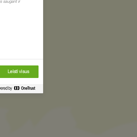
s saugant ir
Leisti visus