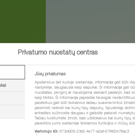
Privatumo nuostatų centras
Jūsų privatumas
Apsilankius bet kurioje svetainėje, informacija gali būti 
ukai
naršyklėje, daugiausia kaip slapukai. Ši informacija gali bū
nuostatas, įrenginį ar naudojama siekiant padaryti, kad sv
kaip tikitės. Ši informacija paprastai tiesiogiai neidentifikuo
pasitelkus gali būti teikiamos labiau suasmenintos žiniatin
pasirinkti neleisti kai kurių tipų slapukų. Spustelėję skirti
antraštes sužinosite daugiau ir galėsite pakeisti numaty
Tačiau turėtumėte žinoti, kad užblokavus kai kurių tipų s
paveiktos jums svetainėje teikiamos funkcijos ir mūsų si
Vartotojo ID:
873cfd05-23d2-4e77-a2af-679fd2478ac3