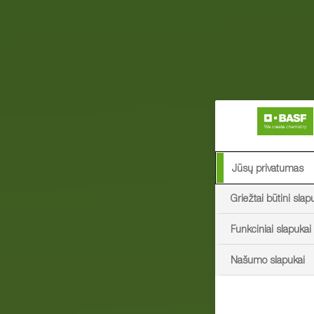
Jūsų privatumas
Griežtai būtini slap
Funkciniai slapukai
Našumo slapukai