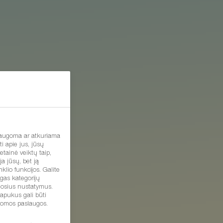
išsaugoma ar atkuriama
ti apie jus, jūsų
etainė veiktų taip,
ja jūsų, bet ją
klio funkcijos. Galite
ngas kategorijų
tuosius nustatymus.
lapukus gali būti
ūlomos paslaugos.